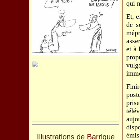
qui n
Et, 
de s
mépr
asse
et à 
prop
vul
immo
Fini
post
pris
télé
aujo
disp
émis
Illustrations de Barrigue