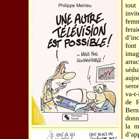
tout
invi
femm
fera
d’inc
font
imag
arra
séd
aujo
sero
va-t-
de F
Bern
donn
la m
d’ap