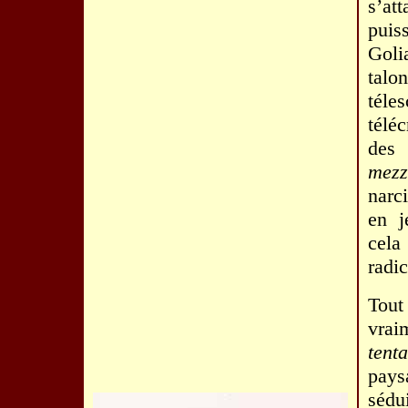
s’at
puis
Goli
talo
téle
télé
des 
mez
narci
en j
cela
radi
Tout
vra
tent
pays
sédui