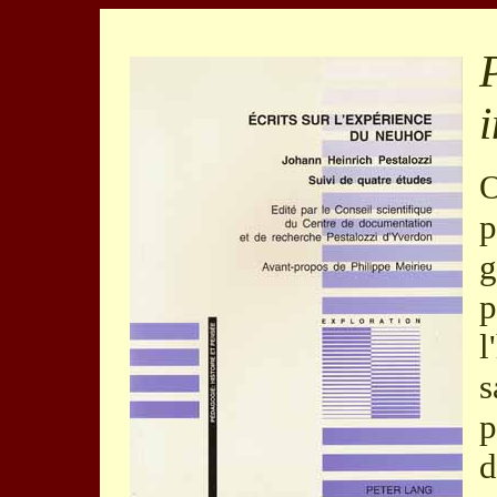
O
p
g
p
l
s
p
d