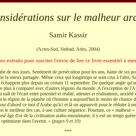
nsidérations sur le malheur ar
Samir Kassir
(Actes-Sud, Sinbad, Arles, 2004)
s extraits pour susciter l'envie de lire ce livre essentiel à me
rabe de nos jours. Sentiment de persécution pour les uns, haine de soi pou
be la mieux partagée. Même ceux qui longtemps se sont crus à l'abri, S
 échappent plus depuis un certain 11 septembre. De quelque angle qu'on 
core plus à comparer avec d'autres régions du monde. A l'exception de l'
 naît de l'écart entre potentiel et réalité, attentes et réalisations, anxiété 
st la région de la planète où l'homme a aujourd'hui le moins de chance 
tout d'abord ce mot d'Arabe qu'ici et là on appauvrit pour le réduire à u
s le meilleur des cas, à une culture négatrice. Pourtant, ce « malheur » 
 âge d'or de la civilisation arabo-musulmane, il y eut un temps guère 
c optimisme dans l'avenir. »
(pages 9 et 10)
***