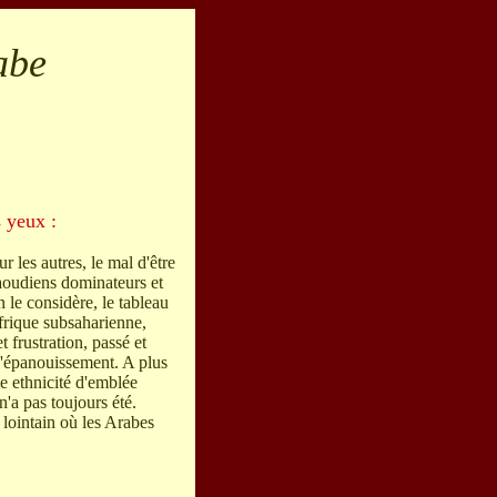
abe
s yeux :
r les autres, le mal d'être
aoudiens dominateurs et
le considère, le tableau
Afrique subsaharienne,
et frustration, passé et
d'épanouissement. A plus
ne ethnicité d'emblée
n'a pas toujours été.
lointain où les Arabes