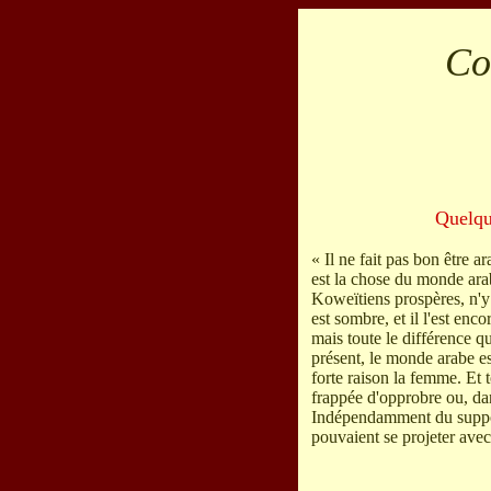
Co
Quelque
« Il ne fait pas bon être a
est la chose du monde ara
Koweïtiens prospères, n'y
est sombre, et il l'est en
mais toute le différence qui
présent, le monde arabe e
forte raison la femme. Et 
frappée d'opprobre ou, dan
Indépendamment du supposé
pouvaient se projeter ave