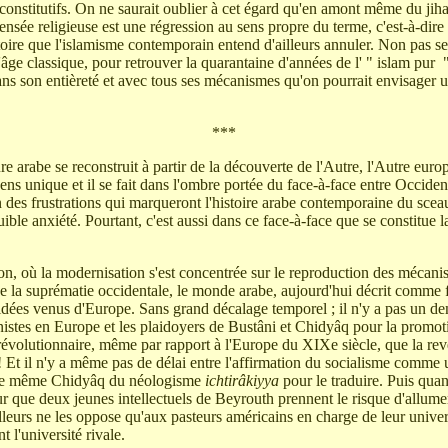
s constitutifs. On ne saurait oublier à cet égard qu'en amont même du jih
nsée religieuse est une régression au sens propre du terme, c'est-à-dire p
oire que l'islamisme contemporain entend d'ailleurs annuler. Non pas s
âge classique, pour retrouver la quarantaine d'années de l' " islam pur "
dans son entièreté et avec tous ses mécanismes qu'on pourrait envisager
***
ture arabe se reconstruit à partir de la découverte de l'Autre, l'Autre eur
sens unique et il se fait dans l'ombre portée du face-à-face entre Occiden
 des frustrations qui marqueront l'histoire arabe contemporaine du sceau 
ible anxiété. Pourtant, c'est aussi dans ce face-à-face que se constitue l
n, où la modernisation s'est concentrée sur le reproduction des mécani
 de la suprématie occidentale, le monde arabe, aujourd'hui décrit comme 
'idées venus d'Europe. Sans grand décalage temporel ; il n'y a pas un dem
nistes en Europe et les plaidoyers de Bustâni et Chidyâq pour la promo
révolutionnaire, même par rapport à l'Europe du XIXe siècle, que la rev
! Et il n'y a même pas de délai entre l'affirmation du socialisme comme 
r le même Chidyâq du néologisme
ichtirâkiyya
pour le traduire. Puis qua
r que deux jeunes intellectuels de Beyrouth prennent le risque d'allume
lleurs ne les oppose qu'aux pasteurs américains en charge de leur universi
nt l'université rivale.