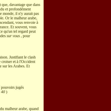
 Et que, davantage que dans
pandu et profondément
ce monde, il n'y aurait pas
ble. Or le malheur arabe,
escendant, vous renvoie à
érance. Et souvent, vous
 ce qu'un tel regard peut
tudes
sur vous
, pour
ison. Justifiant le clash
 croiser et à l'Occident
 sur les Arabes. Et
s pouvoirs jugés
e 40
)
ir du malheur arabe, quand