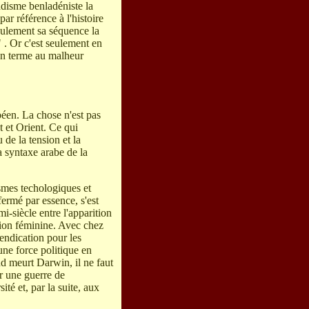
adisme benladéniste la
ar référence à l'histoire
eulement sa séquence la
 . Or c'est seulement en
 un terme au malheur
opéen. La chose n'est pas
t et Orient. Ce qui
de la tension et la
a syntaxe arabe de la
smes techologiques et
fermé par essence, s'est
i-siècle entre l'apparition
tion féminine. Avec chez
endication pour les
une force politique en
nd meurt Darwin, il ne faut
r une guerre de
té et, par la suite, aux