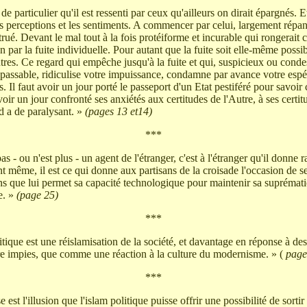
de particulier qu'il est ressenti par ceux qu'ailleurs on dirait épargnés.
s les perceptions et les sentiments. A commencer par celui, largement ré
trué. Devant le mal tout à la fois protéiforme et incurable qui rongerait 
n par la fuite individuelle. Pour autant que la fuite soit elle-même possi
autres. Ce regard qui empêche jusqu'à la fuite et qui, suspicieux ou cond
épassable, ridiculise votre impuissance, condamne par avance votre esp
s. Il faut avoir un jour porté le passeport d'un Etat pestiféré pour savoir
 avoir un jour confronté ses anxiétés aux certitudes de l'Autre, à ses certi
d a de paralysant. »
(pages 13 et14)
***
as - ou n'est plus - un agent de l'étranger, c'est à l'étranger qu'il donne ra
nt même, il est ce qui donne aux partisans de la croisade l'occasion de se
s que lui permet sa capacité technologique pour maintenir sa suprématie
e. »
(page 25)
***
itique est une réislamisation de la société, et davantage en réponse à de
oire impies, que comme une réaction à la culture du modernisme. » (
pag
***
 est l'illusion que l'islam politique puisse offrir une possibilité de sort