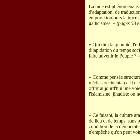
La mue est phénoménale. L
d'adaptation, de traductio
en porte toujours la trace 
gallicismes. »
(pages 58 e
« Qui dira la quantité d'
dilapidation du temps socia
faire advenir le Peuple ? 
« Comme pensée structurée,
médias occidentaux. Il n'e
offrir aujourd'hui une voi
l'islamisme, jihadiste ou n
« Ce faisant, la culture a
de lieu et de temps, sans 
condition de la démocratie
n'empêche qu'on peut voir 