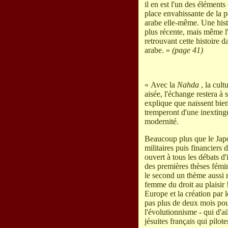
il en est l'un des élément
place envahissante de la pe
arabe elle-même. Une hist
plus récente, mais même l'
retrouvant cette histoire 
arabe. »
(page 41)
« Avec la
Nahda
, la cul
aisée, l'échange restera à 
explique que naissent bien
tremperont d'une inextingu
modernité.
Beaucoup plus que le Japo
militaires puis financiers
ouvert à tous les débats d
des premières thèses fémi
le second un thème aussi 
femme du droit au plaisir 
Europe et la création pa
pas plus de deux mois pou
l'évolutionnisme - qui d'ai
jésuites français qui pilote