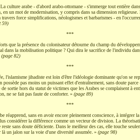
a culture arabe - d'abord arabo-ottomane - s'immerge tout entière dans
n, en un mot de modernisation, y compris dans sa dimension religieuse. 
à travers force simplifications, néologismes et barbarismes - en l'occurr
t 59)
***
efforts que la présence du colonisateur détourne du champ du développem
l dans la mobilisation politique ? Qui dira le sacrifice de l'individu dan
»
(page 82)
***
 l'islamisme jihadiste est loin d'être l'idéologie dominante qu'on se re
n possède pas moins un puissant effet d'entraînement, sans doute parce qu
e de sortie hors du statut de victimes que les Arabes se complaisent à ent
on, ne se fait pas faute de conforter. »
(page 89)
***
rabe réapprend, sans en avoir encore pleinement conscience, à intégrer la
plus considérer la différence comme un vecteur de division. La théorisat
 reste sans doute déficiente. Dans le meilleur des cas, elle touche seulem
là un jalon sur la voie d'une diversité assumée. »
(page 98)