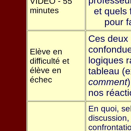
professeur
VIDEO - 55
minutes
et quels
pour f
Ces deux 
confondues
Elève en
logiques r
difficulté et
élève en
tableau (ex
échec
comment
nos réacti
En quoi, se
discussion,
confrontati