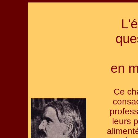
L'é
que
en m
Ce cha
consa
profess
leurs 
aliment