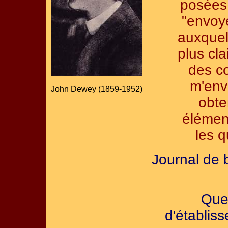
posées 
"envoy
auxquel
plus cla
des c
m'env
John Dewey (1859-1952)
obte
élémen
les 
Journal de 
Ques
d'établis