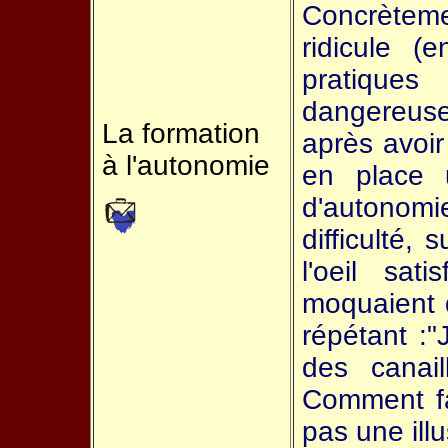
Concrètemen
ridicule (
pratiques
dangereuse
La formation
après avoir
à l'autonomie
en place 
d'autonomi
difficulté,
l'oeil sat
moquaient d
répétant :"
des canaill
Comment fa
pas une ill