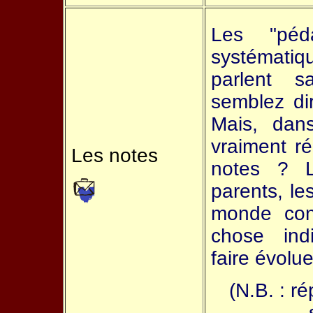
Les "péd
systémati
parlent s
semblez di
Mais, dans
vraiment ré
Les notes
notes ? L'
parents, le
monde con
chose ind
faire évolue
(N.B. : r