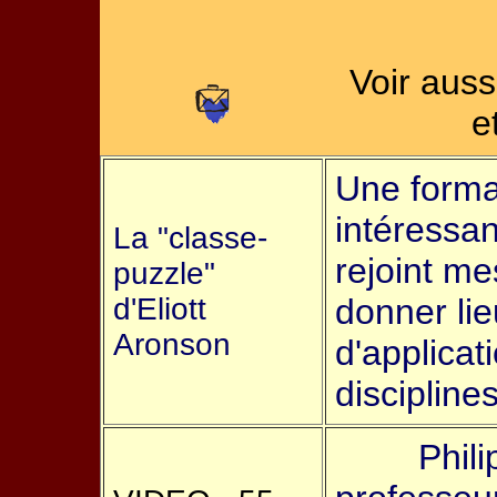
Voir auss
e
Une formal
intéressan
La "classe-
rejoint me
puzzle"
d'Eliott
donner lie
Aronson
d'applicat
discipline
Phil