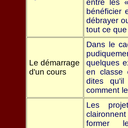
entre les 
bénéficier 
débrayer o
tout ce que
Dans le c
pudiquement
Le démarrage
quelques ex
d'un cours
en classe 
dites qu'i
comment le
Les proje
claironnen
former l